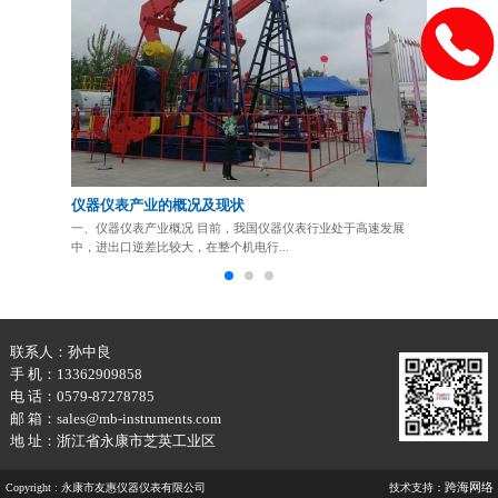
仪器仪表产业的概况及现状
压力表应
一、仪器仪表产业概况 目前，我国仪器仪表行业处于高速发展
压力表应根
中，进出口逆差比较大，在整个机电行...
级。当锅炉或受
联系人：孙中良
手 机：13362909858
电 话：0579-87278785
邮 箱：sales@mb-instruments.com
地 址：浙江省永康市芝英工业区
跨海网络
Copyright : 永康市友惠仪器仪表有限公司
技术支持：