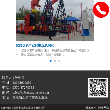
仪器仪表产业的概况及现状
压力表应
一、仪器仪表产业概况 目前，我国仪器仪表行业处于高速发展
压力表应根
中，进出口逆差比较大，在整个机电行...
级。当锅炉或受
联系人：孙中良
手 机：13362909858
电 话：0579-87278785
邮 箱：sales@mb-instruments.com
地 址：浙江省永康市芝英工业区
跨海网络
Copyright : 永康市友惠仪器仪表有限公司
技术支持：